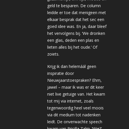
geld te besparen. De column
leidde er toe dat menigeen met
elkaar besprak dat het sec een
goed idee was. En ja, daar bleef
het vervolgens bij. ‘We dronken
een glas, deden een plas en
lieten alles bij het oude.’ Of
zoiets.
Krijg ik dan helemáál geen
inspiratie door
Nieuwjaarstoespraken? Ehm,
jawel – maar ik was er dit keer
niet live getuige van. Het kwam
tot mij via internet, zoals
tegenwoordig heel veel moois
via dit medium tot nadenken
leidt. De onverwachte speech
kwam van Pricilla Zalm. ‘Wie?’