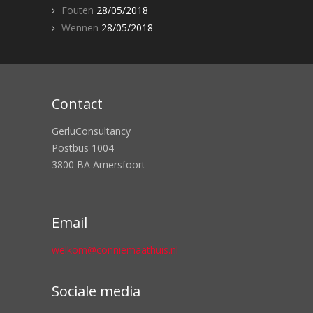
Fouten
28/05/2018
Wennen
28/05/2018
Contact
GerluConsultancy
Postbus 1004
3800 BA Amersfoort
Email
welkom@conniemaathuis.nl
Sociale media