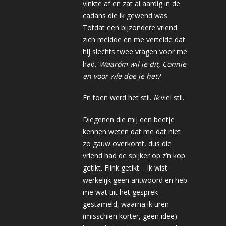
vinkte af en zat al aardig in de
cadans die ik gewend was.
Totdat een bijzondere vriend
zich meldde en me vertelde dat
hij slechts twee vragen voor me
had. ‘
Waaróm wil je dit, Connie
en voor wíe doe je het?
’
En toen werd het stil.
Ik
viel stil.
Diegenen die mij een beetje
kennen weten dat me dat niet
zo gauw overkomt, dus die
vriend had de spijker op z’n kop
getikt. Flink getikt… Ik wist
werkelijk geen antwoord en heb
me wat uit het gesprek
gestameld, waarna ik uren
(misschien korter, geen idee)